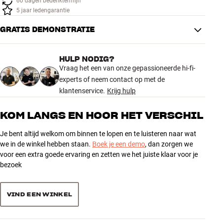
60 dagen bedenktermijn
Accessoires
5 jaar ledengarantie
GRATIS DEMONSTRATIE
INSPIRATIE
MERKEN
HULP NODIG?
Vraag het een van onze gepassioneerde hi-fi-
experts of neem contact op met de
NIEUW
klantenservice.
Krijg hulp
AANBIEDINGEN
KOM LANGS EN HOOR HET VERSCHIL
Winkels
Je bent altijd welkom om binnen te lopen en te luisteren naar wat
Klantenservice
we in de winkel hebben staan.
Boek je een demo
, dan zorgen we
Inloggen
voor een extra goede ervaring en zetten we het juiste klaar voor je
Klantenservice
bezoek
Bouw met geluid
VIND EEN WINKEL