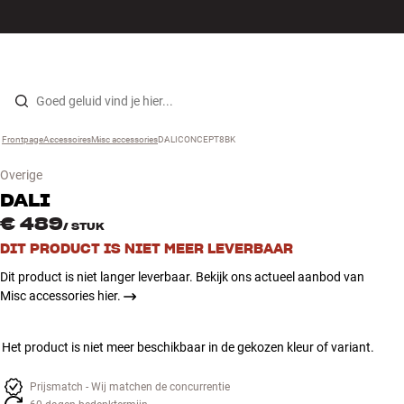
Hi-fi
MENU
WINKELS
INLOGGEN
WINKELWAGEN
Luidsprekers
Skip to content
Frontpage
Accessoires
›
Misc accessories
›
DALICONCEPT8BK
›
Platenspeler
Overige
Koptelefoons
DALI
€ 489
/
STUK
Surround
DIT PRODUCT IS NIET MEER LEVERBAAR
Dit product is niet langer leverbaar. Bekijk ons actueel aanbod van
Tv
Misc accessories hier.
Systeem
Het product is niet meer beschikbaar in de gekozen kleur of variant.
Kabels
Prijsmatch - Wij matchen de concurrentie