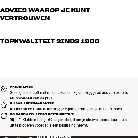
ADVIES WAAROP JE KUNT
VERTROUWEN
Onze medewerkers zijn echte liefhebbers die de producten door en
door kennen en gepassioneerd zijn over goed geluid – voor zowel
TOPKWALITEIT SINDS 1980
muziek als home cinema. Vertel ons wat je zoekt, dan vinden we
samen de perfecte oplossing voor jouw wensen en budget
Alle producten van HiFi Klubben voor muziek, home cinema en tv
zijn zorgvuldig geselecteerd en gebouwd om jarenlang mee te gaan.
Goed voor je portemonnee én het milieu.
BOEK EEN EXPERT
PRIJSMATCH
Goed geluid hoeft niet meer te kosten. Bij ons krijg je advies van experts
als onderdeel van de prijs.
5 JAAR LEDENGARANTIE
Als lid van de klantenclub krijg je 5 jaar garantie op je hifi aankopen.
60 DAGEN VOLLEDIG RETOURRECHT
Bij HiFi Klubben heb je 60 dagen de tijd om je nieuwe apparatuur thuis
uit te proberen voordat je een beslissing neemt.
HULP NODIG?