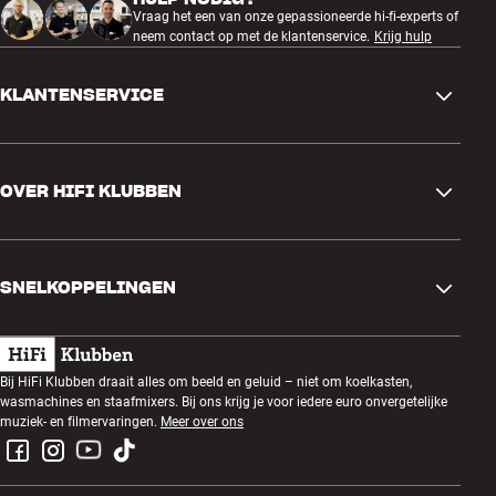
Vraag het een van onze gepassioneerde hi-fi-experts of
neem contact op met de klantenservice.
Krijg hulp
KLANTENSERVICE
Contactgegevens
OVER HIFI KLUBBEN
Vragen en antwoorden
Ruilen en retourneren
Winkel zoeken
Bestelling herroepen
SNELKOPPELINGEN
Over ons
Levering
Klantenclub
Cadeaubonnen
Algemene voorwaarden
Luisteravond
Bij HiFi Klubben draait alles om beeld en geluid – niet om koelkasten,
Bouwen met geluid
wasmachines en staafmixers. Bij ons krijg je voor iedere euro onvergetelijke
Privacybeleid
Prijsvragen
muziek- en filmervaringen.
Meer over ons
Montage en installatie
Werken bij HiFi Klubben
Huur een SOUNDBOKS