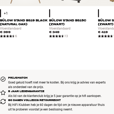
BÜLOW STAND BS19 BLACK
BÜLOW STAND BS15C
BÜLOW S
(NATURAL OAK)
(ZWART)
(ZWART)
Vloerstandaard
Vloerstandaard
Vloerstand
€ 399
€ 349
€ 419
6
13
PRIJSMATCH
Goed geluid hoeft niet meer te kosten. Bij ons krijg je advies van experts
als onderdeel van de prijs.
5 JAAR LEDENGARANTIE
Als lid van de klantenclub krijg je 5 jaar garantie op je hifi aankopen.
60 DAGEN VOLLEDIG RETOURRECHT
Bij HiFi Klubben heb je 60 dagen de tijd om je nieuwe apparatuur thuis
uit te proberen voordat je een beslissing neemt.