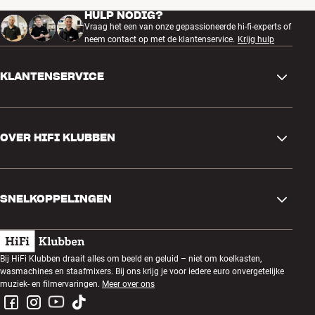
HULP NODIG?
Vraag het een van onze gepassioneerde hi-fi-experts of
neem contact op met de klantenservice.
Krijg hulp
KLANTENSERVICE
Contactgegevens
OVER HIFI KLUBBEN
Vragen en antwoorden
Ruilen en retourneren
Winkel zoeken
Bestelling herroepen
SNELKOPPELINGEN
Over ons
Levering
Klantenclub
Cadeaubonnen
Algemene voorwaarden
Luisteravond
Bij HiFi Klubben draait alles om beeld en geluid – niet om koelkasten,
Bouwen met geluid
wasmachines en staafmixers. Bij ons krijg je voor iedere euro onvergetelijke
Privacybeleid
Prijsvragen
muziek- en filmervaringen.
Meer over ons
Montage en installatie
Werken bij HiFi Klubben