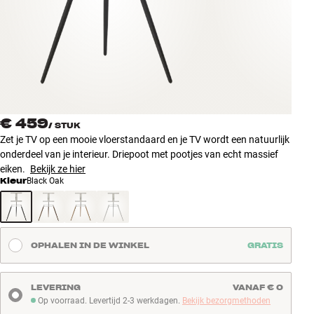
Accessoires
INSPIRATIE
MERKEN
NIEUW
€ 459
/
STUK
Zet je TV op een mooie vloerstandaard en je TV wordt een natuurlijk
AANBIEDINGEN
onderdeel van je interieur. Driepoot met pootjes van echt massief
eiken.
Bekijk ze hier
Kleur
Black Oak
Winkels
Klantenservice
Inloggen
Klantenservice
OPHALEN IN DE WINKEL
GRATIS
Bouw met geluid
LEVERING
VANAF € 0
Op voorraad. Levertijd 2-3 werkdagen.
Bekijk bezorgmethoden
Op voorraad. Levertijd 2-3 werkdagen