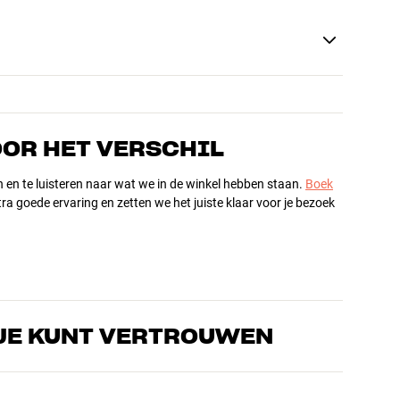
OOR HET VERSCHIL
n en te luisteren naar wat we in de winkel hebben staan.
Boek
ra goede ervaring en zetten we het juiste klaar voor je bezoek
JE KUNT VERTROUWEN
s die de producten door en door kennen en gepassioneerd zijn
ls home cinema. Vertel ons wat je zoekt, dan vinden we samen