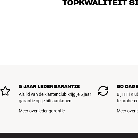
TOPKWALITEIT S
de perfecte oplossing voor jouw wense
Alle producten van HiFi Klubben voor mu
gebouwd om jarenlang mee te gaan. Goe
BOEK EEN EXPERT
5 JAAR LEDENGARANTIE
60 DAG
Als lid van de klantenclub krijg je 5 jaar
Bij HiFi Kl
garantie op je hifi aankopen.
te proberen
Meer over ledengarantie
Meer over b