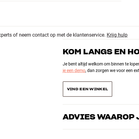
xperts of neem contact op met de klantenservice.
Krijg hulp
KOM LANGS EN H
Je bent altijd welkom om binnen te lope
je een demo
, dan zorgen we voor een ext
VIND EEN WINKEL
ADVIES WAAROP 
Onze medewerkers zijn echte liefhebber
over goed geluid – voor zowel muziek a