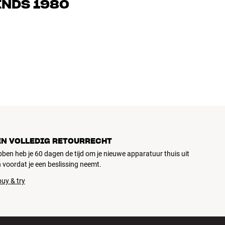
INDS 1980
n en budget
ziek, home cinema en tv zijn zorgvuldig geselecteerd en
d voor je portemonnee én het milieu.
EN VOLLEDIG RETOURRECHT
ubben heb je 60 dagen de tijd om je nieuwe apparatuur thuis uit
 voordat je een beslissing neemt.
uy & try