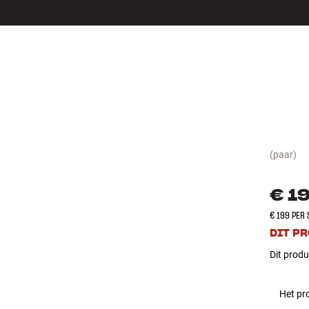
LS
ACCESSOIRES
(paar)
€ 1
€ 199 PER
DIT P
Dit produ
Het pro