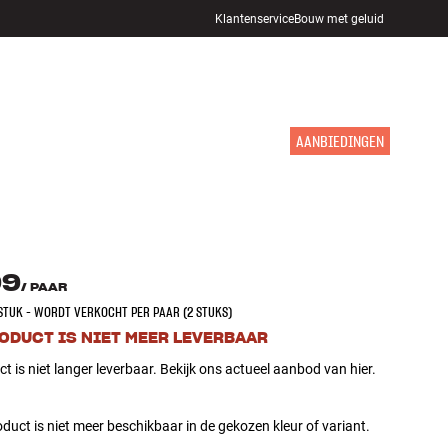
Klantenservice
Bouw met geluid
WINKELS
INLOGGEN
WINKELWAGEN
INSPIRATIE
MERKEN
NIEUW
AANBIEDINGEN
99
/
PAAR
 STUK - WORDT VERKOCHT PER PAAR (2 STUKS)
RODUCT IS NIET MEER LEVERBAAR
ct is niet langer leverbaar. Bekijk ons actueel aanbod van hier.
duct is niet meer beschikbaar in de gekozen kleur of variant.