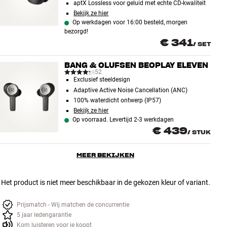
aptX Lossless voor geluid met echte CD-kwaliteit
Bekijk ze hier
Op werkdagen voor 16:00 besteld, morgen
bezorgd!
€ 341
/
SET
BANG & OLUFSEN BEOPLAY ELEVEN
52
Exclusief steeldesign
Adaptive Active Noise Cancellation (ANC)
100% waterdicht ontwerp (IP57)
Bekijk ze hier
Op voorraad. Levertijd 2-3 werkdagen
€ 439
/
STUK
MEER BEKIJKEN
Het product is niet meer beschikbaar in de gekozen kleur of variant.
Prijsmatch - Wij matchen de concurrentie
5 jaar ledengarantie
Kom luisteren voor je koopt