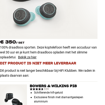
Accessoires
INSPIRATIE
MERKEN
NIEUW
€ 350
/
SET
100% draadloos sporten. Deze koptelefoon heeft een accuduur van
AANBIEDINGEN
wel 30 uur en je kunt hem draadloos opladen met het slimme
oplaadetui.
Bekijk ze hier
DIT PRODUCT IS NIET MEER LEVERBAAR
Winkels
Klantenservice
Dit product is niet langer beschikbaar bij HiFi Klubben. We raden in
Inloggen
plaats daarvan aan:
Klantenservice
Bouw met geluid
BOWERS & WILKINS PI8
559
Schitterende hifi-geluid
Exclusieve finish met diamantgeslepen
aluminium