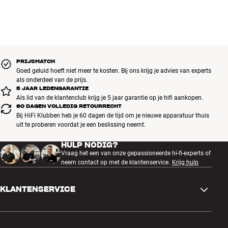
oordopjes. Heel simpel en gebruiksvriendelijk als je de bewegingen
Instelbaar via speciale Beoplay-app (iOS/Android)
eenmaal doorhebt.
Multifunctionele touchbediening op beide oordopjes
Meer van Bang & Olufsen
NFMI-technologie (Near Field Magnetic Induction)
4 geïntegreerde microfoons voor extra heldere telefoongesprekken
Geïntegreerde, oplaadbare li-ion-accu, oplaadtijd ongeveer 2 uur
PRIJSMATCH
Accuduur: tot wel 7 uur speelduur / 30 uur totaal via oplaadetui
Goed geluid hoeft niet meer te kosten. Bij ons krijg je advies van experts
(800 mAh)
als onderdeel van de prijs.
Inclusief: oplaadetui van echt leer, siliconen oordopjes in vier
5 JAAR LEDENGARANTIE
Als lid van de klantenclub krijg je 5 jaar garantie op je hifi aankopen.
verschillende maten, 1 set van Comply-schuim (M), USB-A-naar-
60 DAGEN VOLLEDIG RETOURRECHT
USB-C-kabel (1,25 meter)
Bij HiFi Klubben heb je 60 dagen de tijd om je nieuwe apparatuur thuis
Afmetingen: 25 x 19 x 26 mm (koptelefoons), 70,5 x 46 x 34,5 mm
uit te proberen voordat je een beslissing neemt.
(oplader)
* Qi-oplader apart verkrijgbaar
HULP NODIG?
Vraag het een van onze gepassioneerde hi-fi-experts of
neem contact op met de klantenservice.
Krijg hulp
KLANTENSERVICE
Contactgegevens