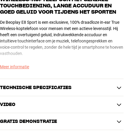
TOUCHBEDIENING, LANGE ACCUDUUR EN
GOED GELUID VOOR TIJDENS HET SPORTEN
De Beoplay E8 Sport is een exclusieve, 100% draadloze in-ear True
Wireless-koptelefoon voor mensen met een actieve levensstijl. Hij
heeft een overtuigend geluid, indrukwekkende accuduur en
intuïtieve touchinterface om je muziek, telefoongesprekken en
voice-control te regelen, zonder de hele tijd je smartphone te hoeven
vasthouden.
De Beoplay E8 Sport zit perfect en comfortabel in je oor tijdens het
Meer informatie
trainen. Hij is water-, zweet- en stofbestendig – als je tenminste niet
urenlang op de bodem van een zwembad doorbrengt. Via de
speciale Beoplay-app kun je in vier stappen kiezen hoeveel van de
TECHNISCHE SPECIFICATIES
omgevingsgeluiden je door wilt laten.
VIDEO
Met de nieuwe oorvinnen heeft hij een onovertroffen pasvorm en
GELUID / CONNECTIVITEIT
als de dopjes eenmaal goed in je oor zitten, krijg je een
Koptelefoontype
In-ear, True Wireless
indrukwekkend goed geluid. Dankzij de vier geïntegreerde
GRATIS DEMONSTRATIE
Actieve ruisonderdrukking
Nee
microfoons klinken je telefoongesprekken helderder dan ooit.
Frequentiebereik
20-20000 Hz