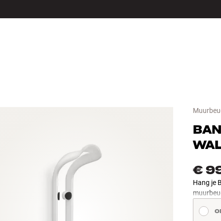
LS
ACCESSOIRES
Muurbeug
BAN
WAL
€ 9
Hang je B
muurbeu
O