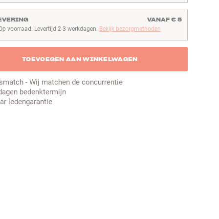
EVERING
VANAF € 5
Op voorraad. Levertijd 2-3 werkdagen.
Bekijk bezorgmethoden
p voorraad. Levertijd 2-3 werkdagen
TOEVOEGEN AAN WINKELWAGEN
jsmatch - Wij matchen de concurrentie
dagen bedenktermijn
aar ledengarantie