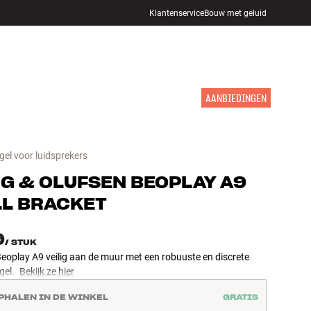
Klantenservice
Bouw met geluid
WINKELS
INLOGGEN
WINKELWAGEN
INSPIRATIE
MERKEN
NIEUW
AANBIEDINGEN
el voor luidsprekers
G & OLUFSEN
BEOPLAY A9
L BRACKET
9
/
STUK
eoplay A9 veilig aan de muur met een robuuste en discrete
gel.
Bekijk ze hier
PHALEN IN DE WINKEL
GRATIS