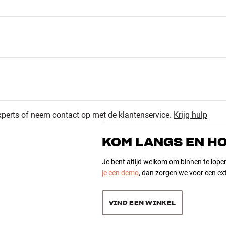
xperts of neem contact op met de klantenservice.
Krijg hulp
1
hoogte x diepte)
5.0
ogte x diepte)
KOM LANGS EN H
0
0
Je bent altijd welkom om binnen te lope
je een demo
, dan zorgen we voor een ext
1 recensie
0
0
VIND EEN WINKEL