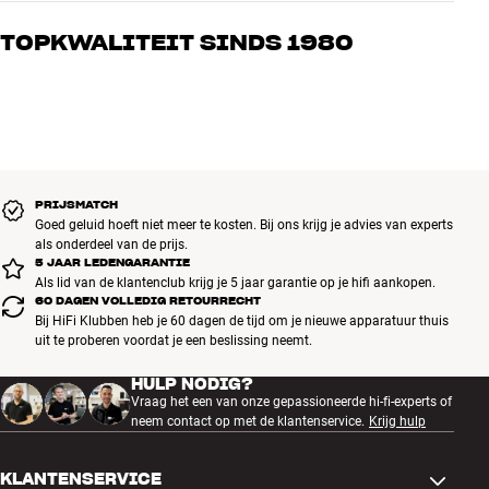
Onze medewerkers zijn echte liefhebbers die de producten door en
door kennen en gepassioneerd zijn over goed geluid – voor zowel
TOPKWALITEIT SINDS 1980
muziek als home cinema. Vertel ons wat je zoekt, dan vinden we
samen de perfecte oplossing voor jouw wensen en budget
Alle producten van HiFi Klubben voor muziek, home cinema en tv
zijn zorgvuldig geselecteerd en gebouwd om jarenlang mee te gaan.
Goed voor je portemonnee én het milieu.
BOEK EEN EXPERT
PRIJSMATCH
Goed geluid hoeft niet meer te kosten. Bij ons krijg je advies van experts
als onderdeel van de prijs.
5 JAAR LEDENGARANTIE
Als lid van de klantenclub krijg je 5 jaar garantie op je hifi aankopen.
60 DAGEN VOLLEDIG RETOURRECHT
Bij HiFi Klubben heb je 60 dagen de tijd om je nieuwe apparatuur thuis
uit te proberen voordat je een beslissing neemt.
HULP NODIG?
Vraag het een van onze gepassioneerde hi-fi-experts of
neem contact op met de klantenservice.
Krijg hulp
KLANTENSERVICE