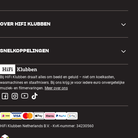
Contactgegevens
OVER HIFI KLUBBEN
Vragen en antwoorden
Ruilen en retourneren
Winkel zoeken
Bestelling herroepen
SNELKOPPELINGEN
Over ons
Levering
Klantenclub
Cadeaubonnen
Algemene voorwaarden
Luisteravond
Bij HiFi Klubben draait alles om beeld en geluid – niet om koelkasten,
Bouwen met geluid
wasmachines en staafmixers. Bij ons krijg je voor iedere euro onvergetelijke
Privacybeleid
Prijsvragen
muziek- en filmervaringen.
Meer over ons
Montage en installatie
Werken bij HiFi Klubben
Huur een SOUNDBOKS
Apparaten recyclen
HiFi Klubben Netherlands B.V. - KvK-nummer: 34230560
Productreviews