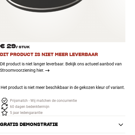
Accessoires
INSPIRATIE
MERKEN
€ 29
/
STUK
NIEUW
DIT PRODUCT IS NIET MEER LEVERBAAR
Dit product is niet langer leverbaar. Bekijk ons actueel aanbod van
AANBIEDINGEN
Stroomvoorziening hier.
Winkels
Het product is niet meer beschikbaar in de gekozen kleur of variant.
Klantenservice
Inloggen
Klantenservice
Prijsmatch - Wij matchen de concurrentie
Bouw met geluid
60 dagen bedenktermijn
5 jaar ledengarantie
GRATIS DEMONSTRATIE