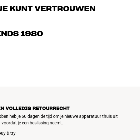
JE KUNT VERTROUWEN
s die de producten door en door kennen en gepassioneerd zijn
ls home cinema. Vertel ons wat je zoekt, dan vinden we samen
INDS 1980
n en budget
ziek, home cinema en tv zijn zorgvuldig geselecteerd en
d voor je portemonnee én het milieu.
EN VOLLEDIG RETOURRECHT
ubben heb je 60 dagen de tijd om je nieuwe apparatuur thuis uit
 voordat je een beslissing neemt.
uy & try