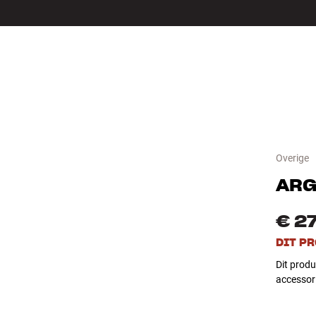
LS
ACCESSOIRES
Overige
ARG
€ 2
DIT P
Dit produ
accessori