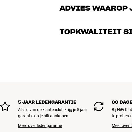
ADVIES WAAROP 
Onze medewerkers zijn echte liefhebber
over goed geluid – voor zowel muziek a
TOPKWALITEIT S
de perfecte oplossing voor jouw wense
Alle producten van HiFi Klubben voor mu
gebouwd om jarenlang mee te gaan. Goe
BOEK EEN EXPERT
5 JAAR LEDENGARANTIE
60 DAG
Als lid van de klantenclub krijg je 5 jaar
Bij HiFi Kl
garantie op je hifi aankopen.
te proberen
Meer over ledengarantie
Meer over b