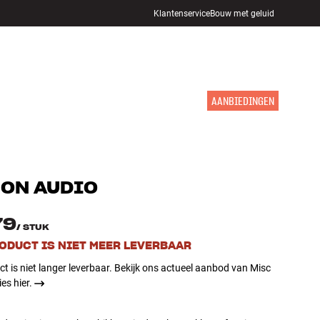
Klantenservice
Bouw met geluid
WINKELS
INLOGGEN
WINKELWAGEN
INSPIRATIE
MERKEN
NIEUW
AANBIEDINGEN
ON AUDIO
79
/
STUK
RODUCT IS NIET MEER LEVERBAAR
ct is niet langer leverbaar. Bekijk ons actueel aanbod van Misc
es hier.