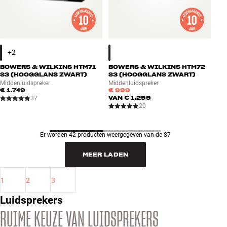
BOWERS & WILKINS HTM71
BOWERS & WILKINS HTM72
S3 (HOOGGLANS ZWART)
S3 (HOOGGLANS ZWART)
Middenluidspreker
Middenluidspreker
€ 1.749
€ 999
VAN
€ 1.299
37
20
Er worden 42 producten weergegeven van de 87
MEER LADEN
1
2
3
Luidsprekers
RUIME KEUZE VAN LUIDSPREKERS