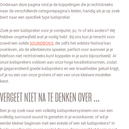
Onderaan deze pagina vind je de koppelingen die je rechtstreeks
naar de verschillende categoriepagina’s leiden; handig als je op zoek
bent naar een specifiek type luidspreker.
Zoek je een luidspreker voor je computer, pc, tv of iets anders? Wij
hebben ongetwijfeld wat je nodig hebt. Bij ons kun je terecht voor
zowel een solide
SOUNDBOKS
, die zelfs het wildste festival kan
overleven, als de allerkleinste speaker, perfect voor wanneer je je
telefoon niet rechtstreeks kunt koppelen in je auto bijvoorbeeld. Al
onze luidsprekers voldoen aan onze hoge kwaliteitsnormen, zodat
je gegarandeerd goede luidsprekers en een kraakhelder geluid krijgt,
of je nu een van onze grotere of een van onze kleinere modellen
kiest.
VERGEET NIET NA TE DENKEN OVER ...
Ben je op zoek naar een volledig luidsprekersysteem om van een
volledig surround-sound te genieten in je woonkamer, of wil je
eerder kleiner beginnen met een enkele of een set luidsprekers? In