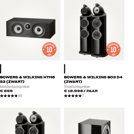
BOWERS & WILKINS HTM6
BOWERS & WILKINS 803 D4
S3 (ZWART)
(ZWART)
Middenluidspreker
Vloerluidspreker
€ 699
€ 19.998
/ PAAR
48
7