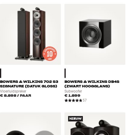
BOWERS & WILKINS 702 S3
BOWERS & WILKINS DB4S
SIGNATURE (DATUK GLOSS)
(ZWART HOOGGLANS)
Vloerluidspreker
Subwoofer
€ 8.898
/ PAAR
€ 1.899
57
NIEUW