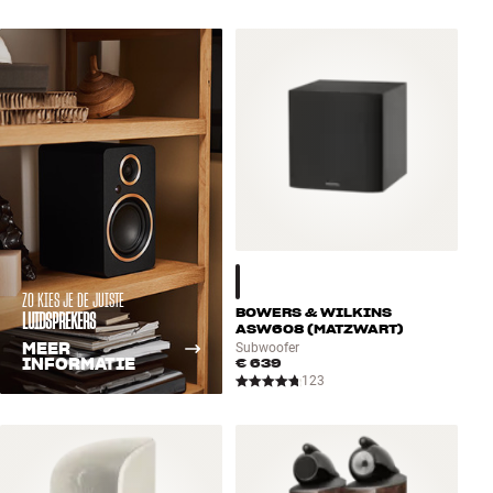
ZO KIES JE DE JUISTE
BOWERS & WILKINS
LUIDSPREKERS
ASW608 (MATZWART)
MEER
Subwoofer
INFORMATIE
€ 639
123