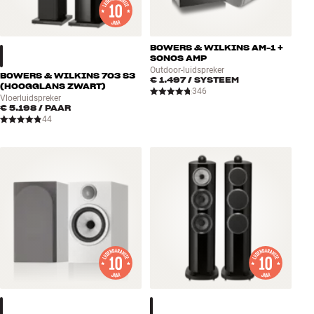
BOWERS & WILKINS AM-1 +
SONOS AMP
Outdoor-luidspreker
BOWERS & WILKINS 703 S3
€ 1.497
/ SYSTEEM
(HOOGGLANS ZWART)
346
Vloerluidspreker
€ 5.198
/ PAAR
44