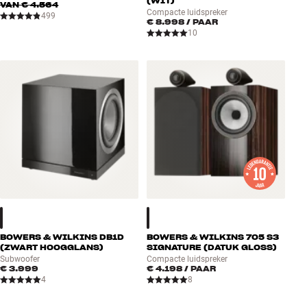
(WIT)
VAN
€ 4.564
Compacte luidspreker
499
€ 8.998
/ PAAR
10
BOWERS & WILKINS DB1D
BOWERS & WILKINS 705 S3
(ZWART HOOGGLANS)
SIGNATURE (DATUK GLOSS)
Subwoofer
Compacte luidspreker
€ 3.999
€ 4.198
/ PAAR
4
8