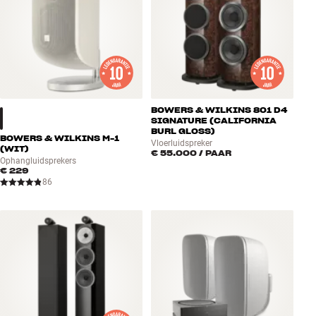
BOWERS & WILKINS 801 D4
SIGNATURE (CALIFORNIA
BURL GLOSS)
BOWERS & WILKINS M-1
Vloerluidspreker
(WIT)
€ 55.000
/ PAAR
Ophangluidsprekers
€ 229
86