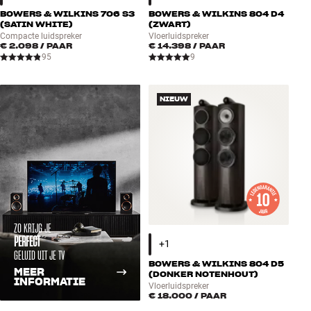
BOWERS & WILKINS 706 S3
BOWERS & WILKINS 804 D4
(SATIN WHITE)
(ZWART)
Compacte luidspreker
Vloerluidspreker
€ 2.098
/ PAAR
€ 14.398
/ PAAR
95
9
NIEUW
ZO KRIJG JE
PERFECT
GELUID UIT JE TV
BOWERS & WILKINS 804 D5
MEER
(DONKER NOTENHOUT)
INFORMATIE
Vloerluidspreker
€ 18.000
/ PAAR