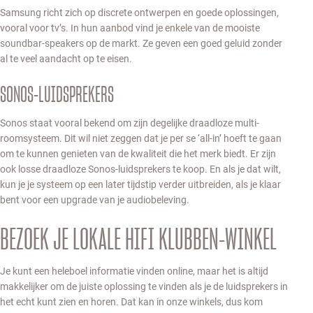
Samsung richt zich op discrete ontwerpen en goede oplossingen,
vooral voor tv’s. In hun aanbod vind je enkele van de mooiste
soundbar-speakers op de markt. Ze geven een goed geluid zonder
al te veel aandacht op te eisen.
SONOS-LUIDSPREKERS
Sonos staat vooral bekend om zijn degelijke draadloze multi-
roomsysteem. Dit wil niet zeggen dat je per se ‘all-in’ hoeft te gaan
om te kunnen genieten van de kwaliteit die het merk biedt. Er zijn
ook losse draadloze Sonos-luidsprekers te koop. En als je dat wilt,
kun je je systeem op een later tijdstip verder uitbreiden, als je klaar
bent voor een upgrade van je audiobeleving.
BEZOEK JE LOKALE HIFI KLUBBEN-WINKEL
Je kunt een heleboel informatie vinden online, maar het is altijd
makkelijker om de juiste oplossing te vinden als je de luidsprekers in
het echt kunt zien en horen. Dat kan in onze winkels, dus kom