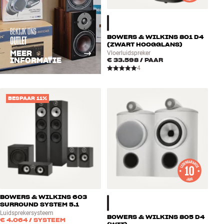
BEKIJK ONS
BOWERS & WILKINS 801 D4
OUTLET
(ZWART HOOGGLANS)
MEER
Vloerluidspreker
INFORMATIE
€ 33.598
/ PAAR
4
BESPAAR 11%
BOWERS & WILKINS 603
SURROUND SYSTEM 5.1
Luidsprekersysteem
BOWERS & WILKINS 805 D4
€ 4.064
/ SYSTEEM