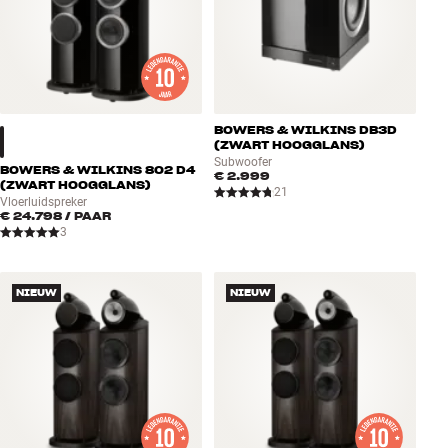
BOWERS & WILKINS DB3D
(ZWART HOOGGLANS)
Subwoofer
BOWERS & WILKINS 802 D4
€ 2.999
(ZWART HOOGGLANS)
21
Vloerluidspreker
€ 24.798
/ PAAR
3
NIEUW
NIEUW