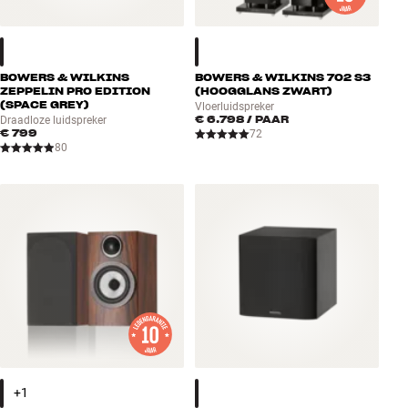
BOWERS & WILKINS
BOWERS & WILKINS 702 S3
ZEPPELIN PRO EDITION
(HOOGGLANS ZWART)
(SPACE GREY)
Vloerluidspreker
€ 6.798
/ PAAR
Draadloze luidspreker
€ 799
72
80