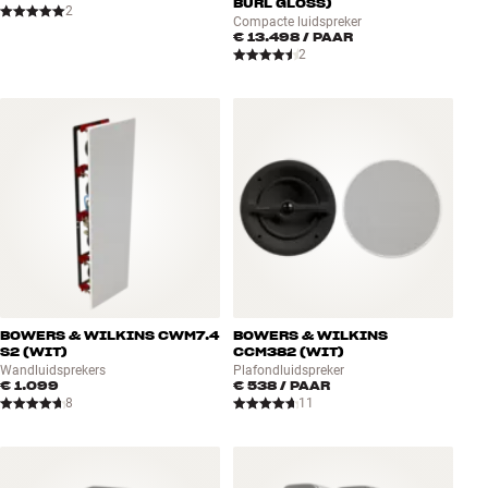
BURL GLOSS)
2
Compacte luidspreker
€ 13.498
/ PAAR
2
BOWERS & WILKINS CWM7.4
BOWERS & WILKINS
S2 (WIT)
CCM382 (WIT)
Wandluidsprekers
Plafondluidspreker
€ 1.099
€ 538
/ PAAR
8
11