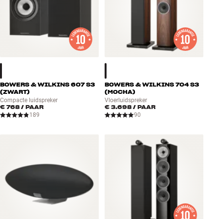
BOWERS & WILKINS 607 S3
BOWERS & WILKINS 704 S3
(ZWART)
(MOCHA)
Compacte luidspreker
Vloerluidspreker
€ 768
/ PAAR
€ 3.698
/ PAAR
189
90