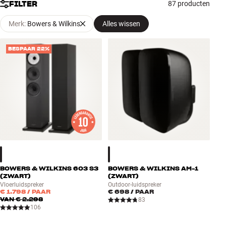
FILTER
87 producten
Accessoires
Merk
:
Bowers & Wilkins
Alles wissen
INSPIRATIE
BESPAAR 22%
MERKEN
NIEUW
AANBIEDINGEN
Winkels
Klantenservice
Inloggen
BOWERS & WILKINS 603 S3
BOWERS & WILKINS AM-1
Klantenservice
(ZWART)
(ZWART)
Bouw met geluid
Vloerluidspreker
Outdoor-luidspreker
€ 1.798
/ PAAR
€ 698
/ PAAR
VAN
€ 2.298
83
106