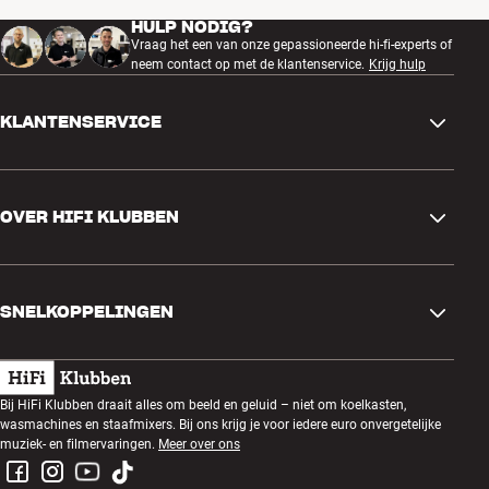
HULP NODIG?
Vraag het een van onze gepassioneerde hi-fi-experts of
neem contact op met de klantenservice.
Krijg hulp
KLANTENSERVICE
Contactgegevens
OVER HIFI KLUBBEN
Vragen en antwoorden
Ruilen en retourneren
Winkel zoeken
Bestelling herroepen
SNELKOPPELINGEN
Over ons
Levering
Klantenclub
Cadeaubonnen
Algemene voorwaarden
Luisteravond
Bij HiFi Klubben draait alles om beeld en geluid – niet om koelkasten,
Bouwen met geluid
wasmachines en staafmixers. Bij ons krijg je voor iedere euro onvergetelijke
Privacybeleid
Prijsvragen
muziek- en filmervaringen.
Meer over ons
Montage en installatie
Werken bij HiFi Klubben