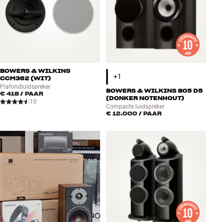
BOWERS & WILKINS
CCM362 (WIT)
Plafondluidspreker
BOWERS & WILKINS 805 D5
€ 418
/ PAAR
(DONKER NOTENHOUT)
10
Compacte luidspreker
€ 12.000
/ PAAR