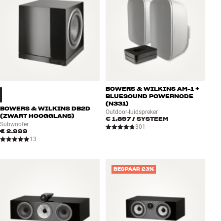
BOWERS & WILKINS AM-1 +
BLUESOUND POWERNODE
(N331)
BOWERS & WILKINS DB2D
Outdoor-luidspreker
(ZWART HOOGGLANS)
€ 1.897
/ SYSTEEM
Subwoofer
301
€ 2.999
13
BESPAAR 23%