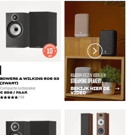
WAAROM KIEZEN VOOR EEN
BOWERS & WILKINS 606 S3
STREAMING SPEAKER?
(ZWART)
BEKIJK HIER DE
Compacte luidspreker
€ 898
/ PAAR
VIDEO
198