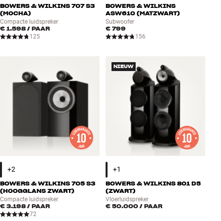
BOWERS & WILKINS 707 S3
BOWERS & WILKINS
(MOCHA)
ASW610 (MATZWART)
Compacte luidspreker
Subwoofer
€ 1.598
/ PAAR
€ 799
125
156
NIEUW
BOWERS & WILKINS 705 S3
BOWERS & WILKINS 801 D5
(HOOGGLANS ZWART)
(ZWART)
Compacte luidspreker
Vloerluidspreker
€ 3.198
/ PAAR
€ 50.000
/ PAAR
72