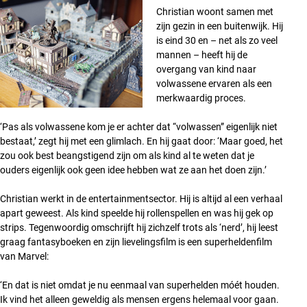
Christian woont samen met
zijn gezin in een buitenwijk. Hij
is eind 30 en – net als zo veel
mannen – heeft hij de
overgang van kind naar
volwassene ervaren als een
merkwaardig proces.
‘Pas als volwassene kom je er achter dat “volwassen” eigenlijk niet
bestaat,’ zegt hij met een glimlach. En hij gaat door: ‘Maar goed, het
zou ook best beangstigend zijn om als kind al te weten dat je
ouders eigenlijk ook geen idee hebben wat ze aan het doen zijn.’
Christian werkt in de entertainmentsector. Hij is altijd al een verhaal
apart geweest. Als kind speelde hij rollenspellen en was hij gek op
strips. Tegenwoordig omschrijft hij zichzelf trots als ‘nerd’, hij leest
graag fantasyboeken en zijn lievelingsfilm is een superheldenfilm
van Marvel:
‘En dat is niet omdat je nu eenmaal van superhelden móét houden.
Ik vind het alleen geweldig als mensen ergens helemaal voor gaan.