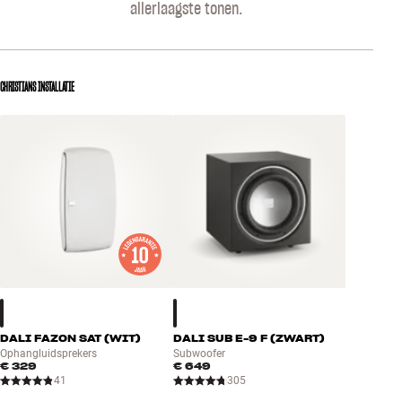
allerlaagste tonen.
CHRISTIANS INSTALLATIE
DALI FAZON SAT (WIT)
DALI SUB E-9 F (ZWART)
Ophangluidsprekers
Subwoofer
€ 329
€ 649
41
305