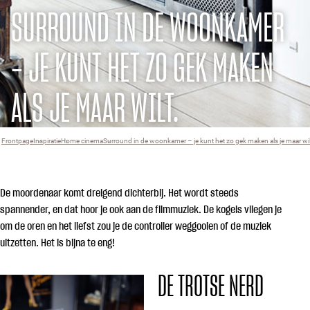
SURROUND IN DE WOONKAMER
– JE KUNT HET ZO GEK MAKEN
ALS JE MAAR WILT.
Frontpage
Inspiratie
›
Home cinema
›
Surround in de woonkamer – je kunt het zo gek maken als je maar wil
›
De moordenaar komt dreigend dichterbij. Het wordt steeds
spannender, en dat hoor je ook aan de filmmuziek. De kogels vliegen je
om de oren en het liefst zou je de controller weggooien of de muziek
uitzetten. Het is bijna te eng!
DE TROTSE NERD