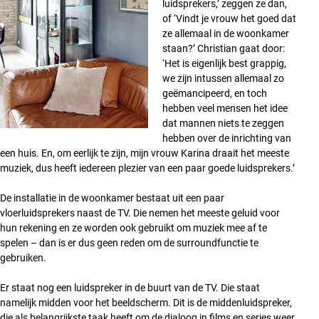
luidsprekers,’ zeggen ze dan,
of ‘Vindt je vrouw het goed dat
ze allemaal in de woonkamer
staan?’ Christian gaat door:
‘Het is eigenlijk best grappig,
we zijn intussen allemaal zo
geëmancipeerd, en toch
hebben veel mensen het idee
dat mannen niets te zeggen
hebben over de inrichting van
een huis. En, om eerlijk te zijn, mijn vrouw Karina draait het meeste
muziek, dus heeft iedereen plezier van een paar goede luidsprekers.’
De installatie in de woonkamer bestaat uit een paar
vloerluidsprekers naast de TV. Die nemen het meeste geluid voor
hun rekening en ze worden ook gebruikt om muziek mee af te
spelen – dan is er dus geen reden om de surroundfunctie te
gebruiken.
Er staat nog een luidspreker in de buurt van de TV. Die staat
namelijk midden voor het beeldscherm. Dit is de middenluidspreker,
die als belangrijkste taak heeft om de dialoog in films en series weer