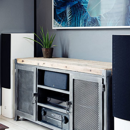
Accessoires
INSPIRATIE
MERKEN
NIEUW
AANBIEDINGEN
Winkels
Klantenservice
Inloggen
Klantenservice
Bouw met geluid