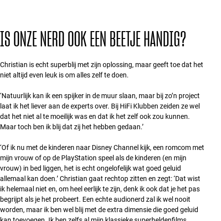
IS ONZE NERD OOK EEN BEETJE HANDIG?
Christian is echt superblij met zijn oplossing, maar geeft toe dat het
niet altijd even leuk is om alles zelf te doen.
‘Natuurlijk kan ik een spijker in de muur slaan, maar bij zo’n project
laat ik het liever aan de experts over. Bij HiFi Klubben zeiden ze wel
dat het niet al te moeilijk was en dat ik het zelf ook zou kunnen.
Maar toch ben ik blij dat zij het hebben gedaan.’
‘Of ik nu met de kinderen naar Disney Channel kijk, een romcom met
mijn vrouw of op de PlayStation speel als de kinderen (en mijn
vrouw) in bed liggen, het is echt ongelofelijk wat goed geluid
allemaal kan doen.’ Christian gaat rechtop zitten en zegt: ‘Dat wist
ik helemaal niet en, om heel eerlijk te zijn, denk ik ook dat je het pas
begrijpt als je het probeert. Een echte audionerd zal ik wel nooit
worden, maar ik ben wel blij met de extra dimensie die goed geluid
kan toevoegen. Ik ben zelfs al mijn klassieke superheldenfilms