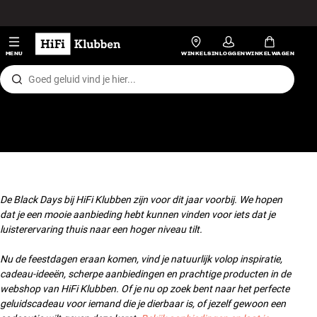
Skip to content
Hi-fi
MENU
WINKELS
INLOGGEN
WINKELWAGEN
Luidsprekers
Platenspeler
Koptelefoons
Surround
De Black Days bij HiFi Klubben zijn voor dit jaar voorbij. We hopen
dat je een mooie aanbieding hebt kunnen vinden voor iets dat je
Tv
luisterervaring thuis naar een hoger niveau tilt.
Nu de feestdagen eraan komen, vind je natuurlijk volop inspiratie,
Systeem
cadeau-ideeën, scherpe aanbiedingen en prachtige producten in de
webshop van HiFi Klubben. Of je nu op zoek bent naar het perfecte
Kabels
geluidscadeau voor iemand die je dierbaar is, of jezelf gewoon een