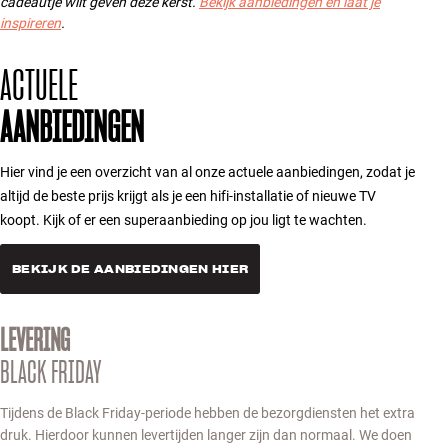
cadeautje wilt geven deze kerst.
Bekijk aanbiedingen en laat je
Accessoires
inspireren
.
ACTUELE
INSPIRATIE
AANBIEDINGEN
MERKEN
NIEUW
Hier vind je een overzicht van al onze actuele aanbiedingen, zodat je
altijd de beste prijs krijgt als je een hifi-installatie of nieuwe TV
AANBIEDINGEN
koopt. Kijk of er een superaanbieding op jou ligt te wachten.
BEKIJK DE AANBIEDINGEN HIER
Winkels
Klantenservice
Inloggen
LEVERING
Klantenservice
Bouw met geluid
BLACK FRIDAY
Tijdens de Black Friday-periode hebben de bezorgdiensten het extra
druk. Hierdoor kunnen levertijden langer zijn dan normaal. We doen