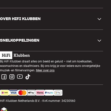
Contactgegevens
OVER HIFI KLUBBEN
Vragen en antwoorden
Ruilen en retourneren
Winkel zoeken
Bestelling herroepen
SNELKOPPELINGEN
Over ons
Levering
Klantenclub
Cadeaubonnen
Algemene voorwaarden
Luisteravond
Bij HiFi Klubben draait alles om beeld en geluid – niet om koelkasten,
Bouwen met geluid
wasmachines en staafmixers. Bij ons krijg je voor iedere euro onvergetelijke
Privacybeleid
Prijsvragen
muziek- en filmervaringen.
Meer over ons
Montage en installatie
Werken bij HiFi Klubben
Huur een SOUNDBOKS
Apparaten recyclen
HiFi Klubben Netherlands B.V. - KvK-nummer: 34230560
Productreviews
Cookies