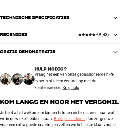
TECHNISCHE SPECIFICATIES
RECENSIES
(
43
)
4.8
AFMETINGEN EN DESIGN
Kleur
Zwart
Model / Variant
Stylus BR1
GRATIS DEMONSTRATIE
4.8
Gewicht (kg)
0,01
Gewicht verpakking (kg)
0,01
HULP NODIG?
8 x 3 x 20 cm (breedte x hoogte x
43 recensies
Afmetingen (verpakking)
Vraag het een van onze gepassioneerde hi-fi-
diepte)
experts of neem contact op met de
klantenservice.
Krijg hulp
5
ALGEMENE KARAKTERISTIEKEN
37
Reinigingsborstel voor naalden
4
5
KOM LANGS EN HOOR HET VERSCHIL
Borstel van koolstofvezel
3
1
Je bent altijd welkom om binnen te lopen en te luisteren naar wat
Kleur: Zwart
2
0
we in de winkel hebben staan.
Boek je een demo
, dan zorgen we
voor een extra goede ervaring en zetten we het juiste klaar voor je
1
0