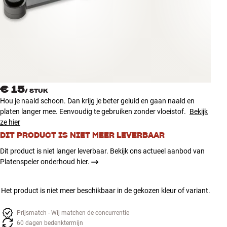
Accessoires
INSPIRATIE
MERKEN
NIEUW
€ 15
/
STUK
Hou je naald schoon. Dan krijg je beter geluid en gaan naald en
AANBIEDINGEN
platen langer mee. Eenvoudig te gebruiken zonder vloeistof.
Bekijk
ze hier
DIT PRODUCT IS NIET MEER LEVERBAAR
Winkels
Klantenservice
Dit product is niet langer leverbaar. Bekijk ons actueel aanbod van
Inloggen
Platenspeler onderhoud hier.
Klantenservice
Bouw met geluid
Het product is niet meer beschikbaar in de gekozen kleur of variant.
Prijsmatch - Wij matchen de concurrentie
60 dagen bedenktermijn