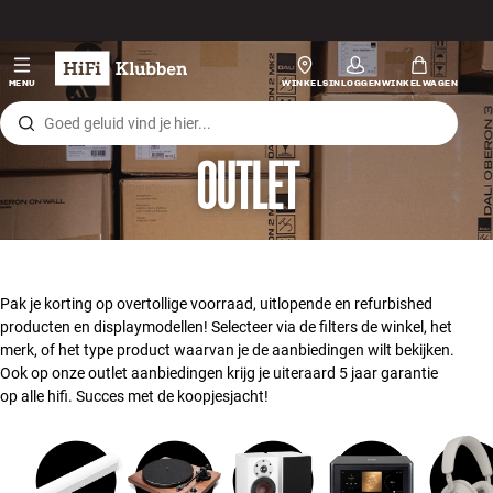
Skip to content
Hi-fi
MENU
WINKELS
INLOGGEN
WINKELWAGEN
Luidsprekers
OUTLET
Platenspeler
Koptelefoons
Surround
Pak je korting op overtollige voorraad, uitlopende en refurbished
producten en displaymodellen! Selecteer via de filters de winkel, het
Tv
merk, of het type product waarvan je de aanbiedingen wilt bekijken.
Ook op onze outlet aanbiedingen krijg je uiteraard 5 jaar garantie
op alle hifi. Succes met de koopjesjacht!
Systeem
Kabels