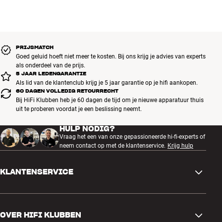
PRIJSMATCH
Goed geluid hoeft niet meer te kosten. Bij ons krijg je advies van experts
als onderdeel van de prijs.
5 JAAR LEDENGARANTIE
Als lid van de klantenclub krijg je 5 jaar garantie op je hifi aankopen.
60 DAGEN VOLLEDIG RETOURRECHT
Bij HiFi Klubben heb je 60 dagen de tijd om je nieuwe apparatuur thuis
uit te proberen voordat je een beslissing neemt.
HULP NODIG?
Vraag het een van onze gepassioneerde hi-fi-experts of
neem contact op met de klantenservice.
Krijg hulp
KLANTENSERVICE
Contactgegevens
OVER HIFI KLUBBEN
Vragen en antwoorden