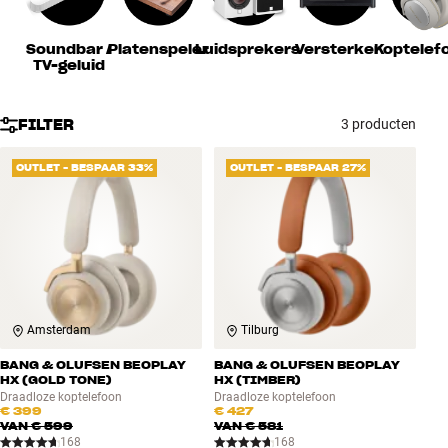
Accessoires
Soundbar /
Platenspeler
Luidsprekers
Versterker
Koptelef
TV-geluid
INSPIRATIE
MERKEN
FILTER
3 producten
NIEUW
OUTLET - BESPAAR 33%
OUTLET - BESPAAR 27%
AANBIEDINGEN
Winkels
Klantenservice
Inloggen
Amsterdam
Tilburg
Klantenservice
Bouw met geluid
BANG & OLUFSEN BEOPLAY
BANG & OLUFSEN BEOPLAY
HX (GOLD TONE)
HX (TIMBER)
Draadloze koptelefoon
Draadloze koptelefoon
€ 399
€ 427
VAN
€ 599
VAN
€ 581
168
168