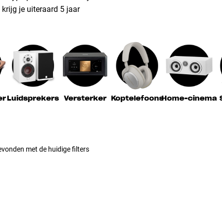
rijg je uiteraard 5 jaar
er
Luidsprekers
Versterker
Koptelefoons
Home-cinema
vonden met de huidige filters