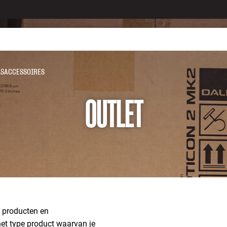
LS
ACCESSOIRES
OUTLET
d producten en
 het type product waarvan je