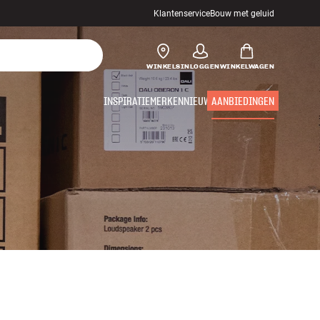
Klantenservice
Bouw met geluid
WINKELS
INLOGGEN
WINKELWAGEN
INSPIRATIE
MERKEN
NIEUW
AANBIEDINGEN