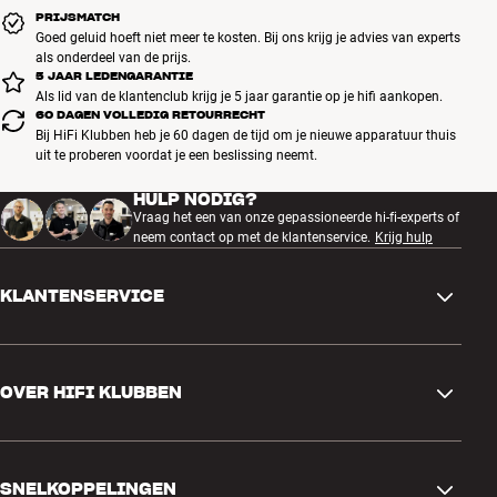
PRIJSMATCH
Goed geluid hoeft niet meer te kosten. Bij ons krijg je advies van experts
als onderdeel van de prijs.
5 JAAR LEDENGARANTIE
Als lid van de klantenclub krijg je 5 jaar garantie op je hifi aankopen.
60 DAGEN VOLLEDIG RETOURRECHT
Bij HiFi Klubben heb je 60 dagen de tijd om je nieuwe apparatuur thuis
uit te proberen voordat je een beslissing neemt.
HULP NODIG?
Vraag het een van onze gepassioneerde hi-fi-experts of
neem contact op met de klantenservice.
Krijg hulp
KLANTENSERVICE
Contactgegevens
OVER HIFI KLUBBEN
Vragen en antwoorden
Ruilen en retourneren
Winkel zoeken
Bestelling herroepen
SNELKOPPELINGEN