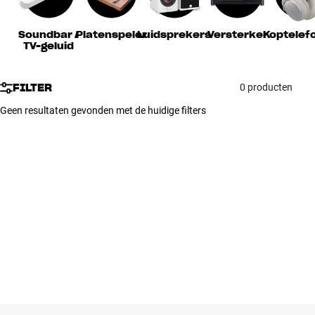
Accessoires
Soundbar /
Platenspeler
Luidsprekers
Versterker
Koptelef
TV-geluid
INSPIRATIE
MERKEN
FILTER
0 producten
Geen resultaten gevonden met de huidige filters
NIEUW
AANBIEDINGEN
Winkels
Klantenservice
Inloggen
Klantenservice
Bouw met geluid