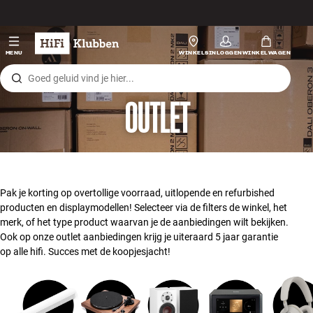
Skip to content
Hi-fi
MENU
WINKELS
INLOGGEN
WINKELWAGEN
Luidsprekers
OUTLET
Platenspeler
Koptelefoons
Surround
Pak je korting op overtollige voorraad, uitlopende en refurbished
producten en displaymodellen! Selecteer via de filters de winkel, het
Tv
merk, of het type product waarvan je de aanbiedingen wilt bekijken.
Ook op onze outlet aanbiedingen krijg je uiteraard 5 jaar garantie
op alle hifi. Succes met de koopjesjacht!
Systeem
Kabels