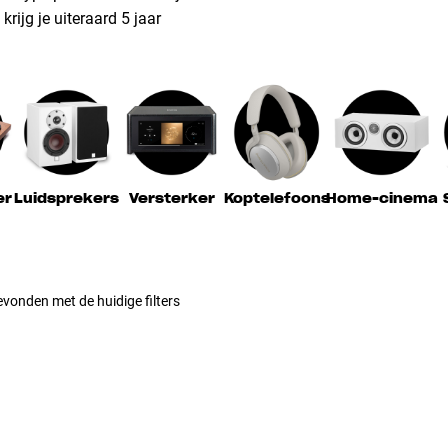
rijg je uiteraard 5 jaar
er
Luidsprekers
Versterker
Koptelefoons
Home-cinema
vonden met de huidige filters