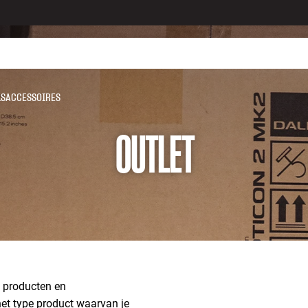
LS
ACCESSOIRES
OUTLET
d producten en
 het type product waarvan je