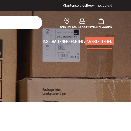
Klantenservice
Bouw met geluid
WINKELS
INLOGGEN
WINKELWAGEN
INSPIRATIE
MERKEN
NIEUW
AANBIEDINGEN