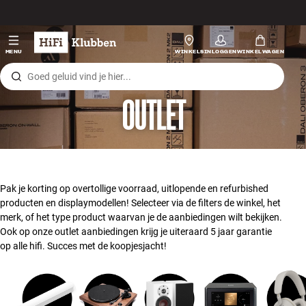
Skip to content
Hi-fi
MENU
WINKELS
INLOGGEN
WINKELWAGEN
Luidsprekers
OUTLET
Platenspeler
Koptelefoons
Surround
Pak je korting op overtollige voorraad, uitlopende en refurbished
producten en displaymodellen! Selecteer via de filters de winkel, het
Tv
merk, of het type product waarvan je de aanbiedingen wilt bekijken.
Ook op onze outlet aanbiedingen krijg je uiteraard 5 jaar garantie
op alle hifi. Succes met de koopjesjacht!
Systeem
Kabels