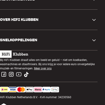
Contactgegevens
OVER HIFI KLUBBEN
Vragen en antwoorden
Ruilen en retourneren
Winkel zoeken
Bestelling herroepen
SNELKOPPELINGEN
Over ons
Levering
Klantenclub
Cadeaubonnen
Algemene voorwaarden
Luisteravond
Bij HiFi Klubben draait alles om beeld en geluid – niet om koelkasten,
Bouwen met geluid
wasmachines en staafmixers. Bij ons krijg je voor iedere euro onvergetelijke
Privacybeleid
Prijsvragen
muziek- en filmervaringen.
Meer over ons
Montage en installatie
Werken bij HiFi Klubben
Huur een SOUNDBOKS
Apparaten recyclen
HiFi Klubben Netherlands B.V. - KvK-nummer: 34230560
Productreviews