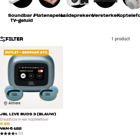
Accessoires
Soundbar /
Platenspeler
Luidsprekers
Versterker
Koptelef
TV-geluid
INSPIRATIE
MERKEN
FILTER
1 product
NIEUW
OUTLET - BESPAAR 27%
AANBIEDINGEN
Winkels
Klantenservice
Inloggen
Almere
Klantenservice
Bouw met geluid
JBL LIVE BUDS 3 (BLAUW)
Draadloze in-ear koptelefoon
€ 89
VAN
€ 122
33