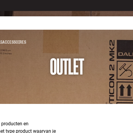
LS
ACCESSOIRES
OUTLET
d producten en
 het type product waarvan je