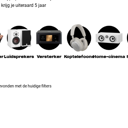
rijg je uiteraard 5 jaar
er
Luidsprekers
Versterker
Koptelefoons
Home-cinema
vonden met de huidige filters