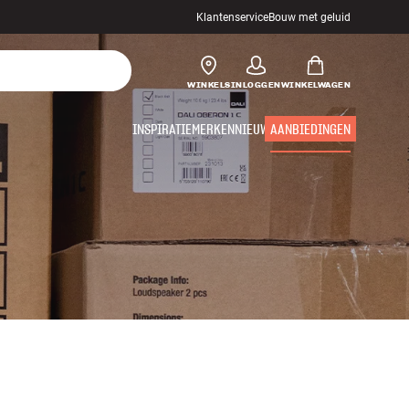
Klantenservice
Bouw met geluid
WINKELS
INLOGGEN
WINKELWAGEN
INSPIRATIE
MERKEN
NIEUW
AANBIEDINGEN