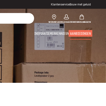
Klantenservice
Bouw met geluid
WINKELS
INLOGGEN
WINKELWAGEN
INSPIRATIE
MERKEN
NIEUW
AANBIEDINGEN