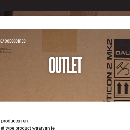
LS
ACCESSOIRES
OUTLET
d producten en
 het type product waarvan je