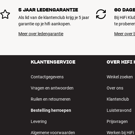
5 JAAR LEDENGARANTIE
60 DAG
Als lid van de klantenclub krijg je 5 jaar
Bij HiFi Kl
garantie op je hifi aankopen.
te proberen
Meer over ledengarantie
Meer over b
KLANTENSERVICE
OVER HIFI
Contactgegevens
Winkel zoeken
Vragen en antwoorden
Over ons
Ruilen en retourneren
Klantenclub
Bestelling herroepen
Luisteravond
Levering
Prijsvragen
Algemene voorwaarden
Werken bij HiFi