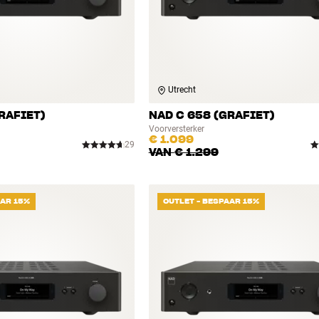
Utrecht
RAFIET)
NAD C 658 (GRAFIET)
Voorversterker
€ 1.099
29
VAN
€ 1.299
AAR 15%
OUTLET - BESPAAR 15%