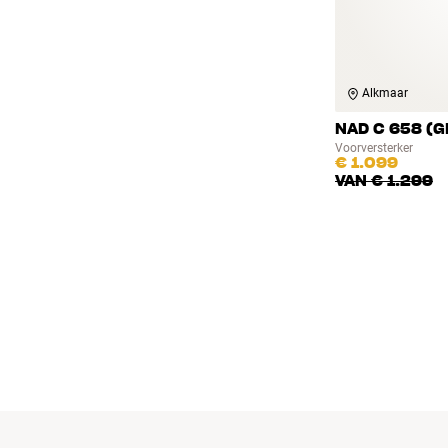
Alkmaar
NAD C 658 (G
Voorversterker
€ 1.099
VAN
€ 1.299