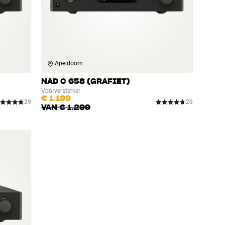
Apeldoorn
NAD C 658 (GRAFIET)
Voorversterker
€ 1.199
29
29
VAN
€ 1.299