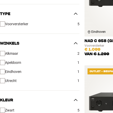
TYPE
Voorversterker
5
Eindhoven
NAD C 658 (G
WINKELS
Voorversterker
€ 1.099
Alkmaar
2
VAN
€ 1.299
Apeldoorn
1
Eindhoven
1
OUTLET - BESP
Utrecht
1
KLEUR
Zwart
5