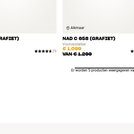
Alkmaar
RAFIET)
NAD C 658 (GRAFIET)
Voorversterker
€ 1.099
29
VAN
€ 1.299
Er worden 5 producten weergegeven va