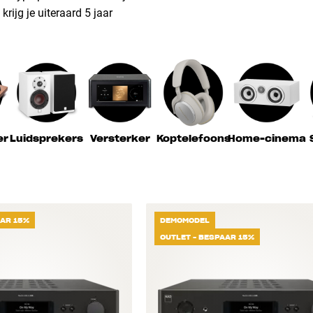
rijg je uiteraard 5 jaar
er
Luidsprekers
Versterker
Koptelefoons
Home-cinema
AAR 15%
DEMOMODEL
OUTLET - BESPAAR 15%