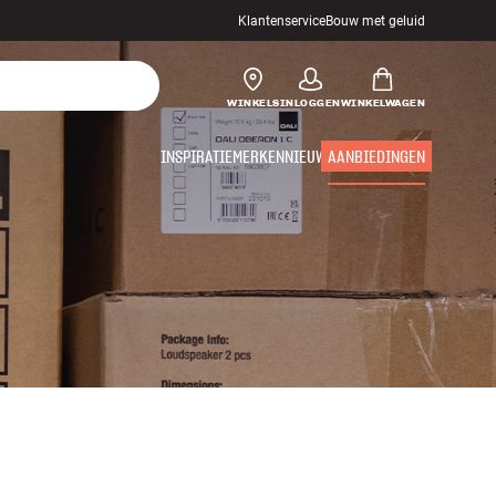
Klantenservice
Bouw met geluid
WINKELS
INLOGGEN
WINKELWAGEN
INSPIRATIE
MERKEN
NIEUW
AANBIEDINGEN