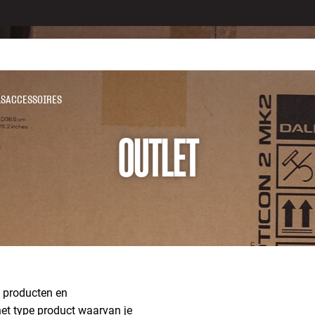
LS
ACCESSOIRES
OUTLET
d producten en
 het type product waarvan je