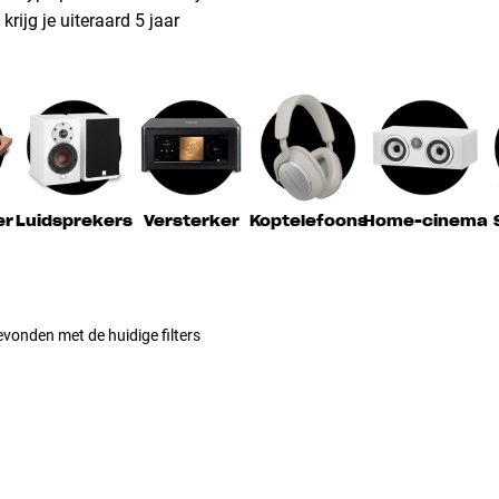
rijg je uiteraard 5 jaar
er
Luidsprekers
Versterker
Koptelefoons
Home-cinema
vonden met de huidige filters