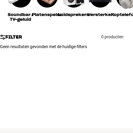
Accessoires
Soundbar /
Platenspeler
Luidsprekers
Versterker
Koptelef
TV-geluid
INSPIRATIE
MERKEN
FILTER
0 producten
Geen resultaten gevonden met de huidige filters
NIEUW
AANBIEDINGEN
Winkels
Klantenservice
Inloggen
Klantenservice
Bouw met geluid