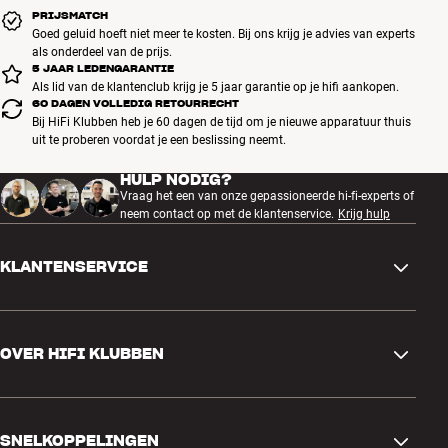
PRIJSMATCH
Goed geluid hoeft niet meer te kosten. Bij ons krijg je advies van experts
als onderdeel van de prijs.
5 JAAR LEDENGARANTIE
Als lid van de klantenclub krijg je 5 jaar garantie op je hifi aankopen.
60 DAGEN VOLLEDIG RETOURRECHT
Bij HiFi Klubben heb je 60 dagen de tijd om je nieuwe apparatuur thuis
uit te proberen voordat je een beslissing neemt.
HULP NODIG?
Vraag het een van onze gepassioneerde hi-fi-experts of
neem contact op met de klantenservice.
Krijg hulp
KLANTENSERVICE
Contactgegevens
OVER HIFI KLUBBEN
Vragen en antwoorden
Ruilen en retourneren
Winkel zoeken
Bestelling herroepen
SNELKOPPELINGEN