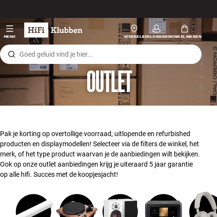
Skip to content
Hi-fi
MENU
WINKELS
INLOGGEN
WINKELWAGEN
Luidsprekers
OUTLET
Platenspeler
Koptelefoons
Surround
Pak je korting op overtollige voorraad, uitlopende en refurbished
producten en displaymodellen! Selecteer via de filters de winkel, het
Tv
merk, of het type product waarvan je de aanbiedingen wilt bekijken.
Ook op onze outlet aanbiedingen krijg je uiteraard 5 jaar garantie
op alle hifi. Succes met de koopjesjacht!
Systeem
Kabels