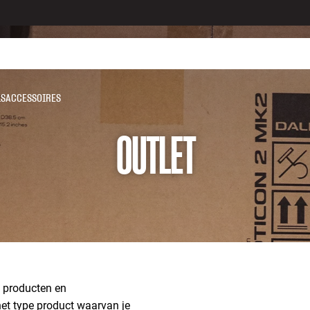
LS
ACCESSOIRES
OUTLET
d producten en
 het type product waarvan je