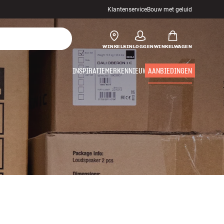
Klantenservice
Bouw met geluid
WINKELS
INLOGGEN
WINKELWAGEN
INSPIRATIE
MERKEN
NIEUW
AANBIEDINGEN