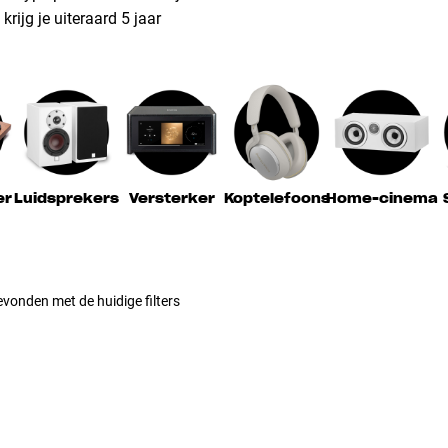
rijg je uiteraard 5 jaar
er
Luidsprekers
Versterker
Koptelefoons
Home-cinema
vonden met de huidige filters