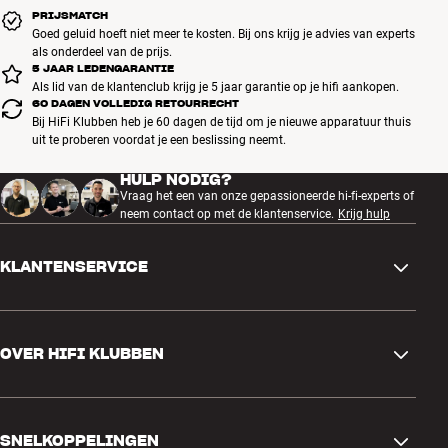
PRIJSMATCH
Goed geluid hoeft niet meer te kosten. Bij ons krijg je advies van experts
als onderdeel van de prijs.
5 JAAR LEDENGARANTIE
Als lid van de klantenclub krijg je 5 jaar garantie op je hifi aankopen.
60 DAGEN VOLLEDIG RETOURRECHT
Bij HiFi Klubben heb je 60 dagen de tijd om je nieuwe apparatuur thuis
uit te proberen voordat je een beslissing neemt.
HULP NODIG?
Vraag het een van onze gepassioneerde hi-fi-experts of
neem contact op met de klantenservice.
Krijg hulp
KLANTENSERVICE
Contactgegevens
OVER HIFI KLUBBEN
Vragen en antwoorden
Ruilen en retourneren
Winkel zoeken
Bestelling herroepen
SNELKOPPELINGEN