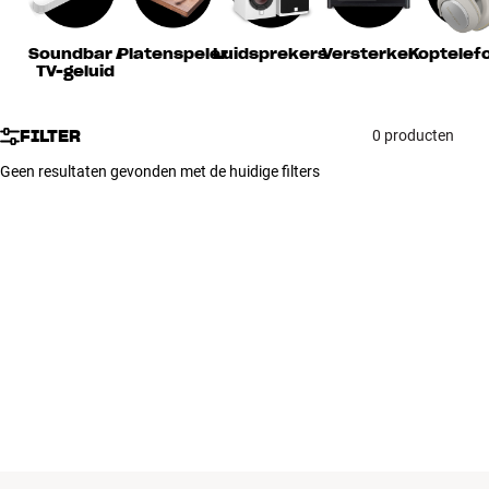
Accessoires
Soundbar /
Platenspeler
Luidsprekers
Versterker
Koptelef
TV-geluid
INSPIRATIE
MERKEN
FILTER
0 producten
Geen resultaten gevonden met de huidige filters
NIEUW
AANBIEDINGEN
Winkels
Klantenservice
Inloggen
Klantenservice
Bouw met geluid