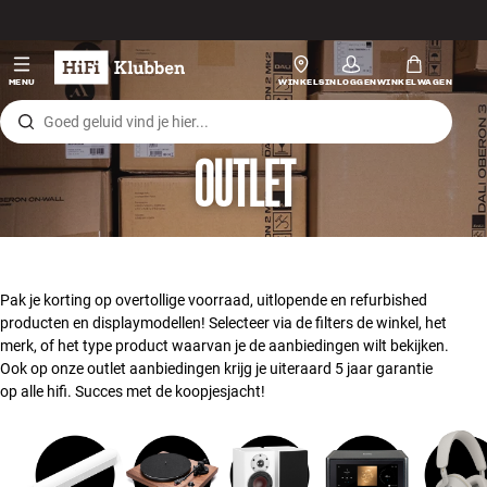
Skip to content
Hi-fi
MENU
WINKELS
INLOGGEN
WINKELWAGEN
Luidsprekers
OUTLET
Platenspeler
Koptelefoons
Surround
Pak je korting op overtollige voorraad, uitlopende en refurbished
producten en displaymodellen! Selecteer via de filters de winkel, het
Tv
merk, of het type product waarvan je de aanbiedingen wilt bekijken.
Ook op onze outlet aanbiedingen krijg je uiteraard 5 jaar garantie
op alle hifi. Succes met de koopjesjacht!
Systeem
Kabels