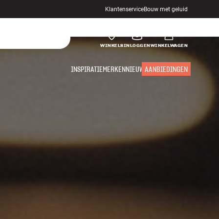
Klantenservice
Bouw met geluid
WINKELS
INLOGGEN
WINKELWAGEN
INSPIRATIE
MERKEN
NIEUW
AANBIEDINGEN