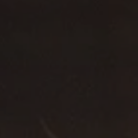
Accessoires
INSPIRATIE
MERKEN
NIEUW
AANBIEDINGEN
Winkels
Klantenservice
Inloggen
Klantenservice
Bouw met geluid