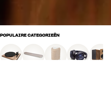
POPULAIRE CATEGORIEËN
Platenspeler
Soundbars/TV-
Draadloze /
Koptelefoons
Luidsprekers
luidsprekers
Bluetooth
luidsprekers
BREID JE SETUP UIT
BESPAAR